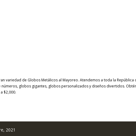
Ir al contenido principal
an variedad de Globos Metálicos al Mayoreo. Atendemos a toda la República 
 números, globos gigantes, globos personalizados y diseños divertidos. Obtén
a $2,000.
re, 2021