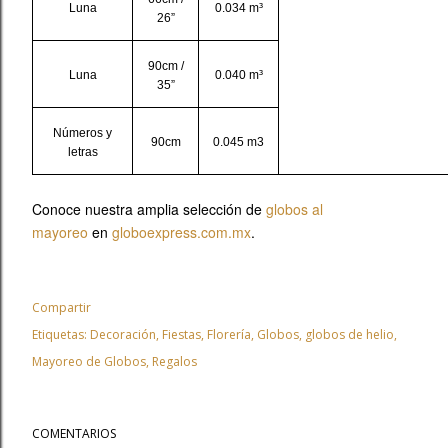
Luna
0.034 m³
26”
90cm /
Luna
0.040 m³
35”
Números y
90cm
0.045 m3
letras
Conoce nuestra amplia selección de
globos al
mayoreo
en
globoexpress.com.mx
.
Compartir
Etiquetas:
Decoración
Fiestas
Florería
Globos
globos de helio
Mayoreo de Globos
Regalos
COMENTARIOS