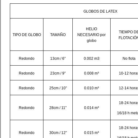
GLOBOS DE LATEX
HELIO
TIEMPO D
TIPO DE GLOBO
TAMAÑO
NECESARIO por
FLOTACIÓ
globo
Redondo
13cm / 6”
0.002 m3
No flota
Redondo
23cm / 9”
0.008 m³
10-12 hora
Redondo
25cm / 10”
0.010 m³
12-14 hora
18-24 hora
Redondo
28cm / 11”
0.014 m³
16/18 h meta
18-24 hora
Redondo
30cm / 12”
0.015 m³
16/18 h meta