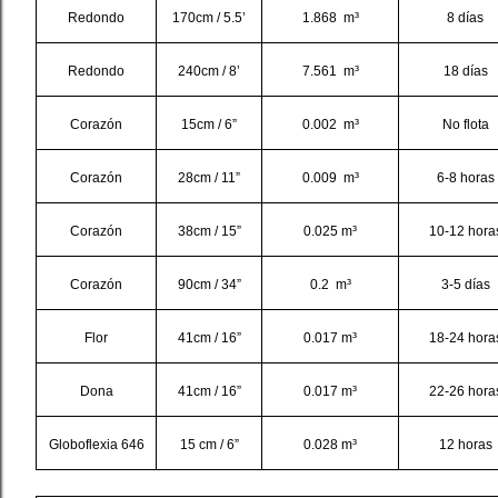
Redondo
170cm / 5.5’
1.868 m³
8 días
Redondo
240cm / 8’
7.561 m³
18 días
Corazón
15cm / 6”
0.002 m³
No flota
Corazón
28cm / 11”
0.009 m³
6-8 horas
Corazón
38cm / 15”
0.025 m³
10-12 hora
Corazón
90cm / 34”
0.2 m³
3-5 días
Flor
41cm / 16”
0.017 m³
18-24 hora
Dona
41cm / 16”
0.017 m³
22-26 hora
Globoflexia 646
15 cm / 6”
0.028 m³
12 horas