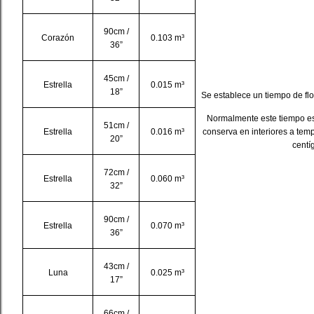
90cm /
Corazón
0.103 m³
36”
45cm /
Estrella
0.015 m³
18”
Se establece un tiempo de flo
Normalmente este tiempo es
51cm /
Estrella
0.016 m³
conserva en interiores a tem
20”
centí
72cm /
Estrella
0.060 m³
32”
90cm /
Estrella
0.070 m³
36”
43cm /
Luna
0.025 m³
17”
66cm /