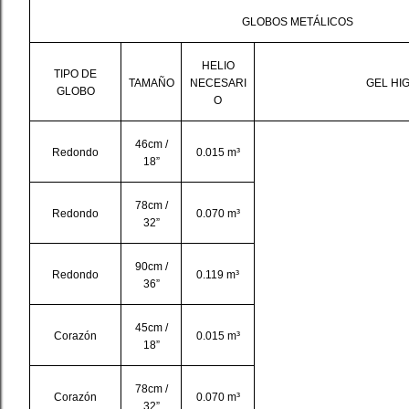
GLOBOS METÁLICOS
HELIO
TIPO DE
TAMAÑO
NECESARI
GEL HI
GLOBO
O
46cm /
Redondo
0.015 m³
18”
78cm /
Redondo
0.070 m³
32”
90cm /
Redondo
0.119 m³
36”
45cm /
Corazón
0.015 m³
18”
78cm /
Corazón
0.070 m³
32”