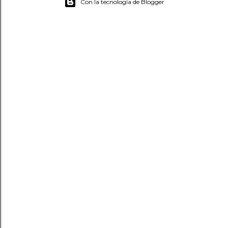
Con la tecnología de Blogger
o
m
e
n
t
a
r
i
o