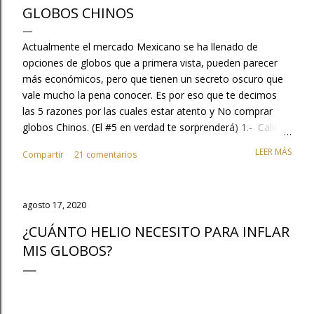
GLOBOS CHINOS
Actualmente el mercado Mexicano se ha llenado de
opciones de globos que a primera vista, pueden parecer
más económicos, pero que tienen un secreto oscuro que
vale mucho la pena conocer. Es por eso que te decimos
las 5 razones por las cuales estar atento y No comprar
globos Chinos. (El #5 en verdad te sorprenderá) 1.- Calidad
, No te quemes con tu clientela, tu trabajo con los globos
LEER MÁS
Compartir
21 comentarios
es excelente no dejes que se opaque con la mala calidad
de estos productos. Cuando compras globos chinos tu
trabajo parece que está mal y en realidad no eres tú, es la
agosto 17, 2020
calidad de globo, además, tienes que considerar que no
duran inflados o no vuelan y que tu cliente obviamente te
¿CUÁNTO HELIO NECESITO PARA INFLAR
culpará y no regresara a tu tienda.. 2.- No generan valor al
MIS GLOBOS?
mercado, los chinos lo único que hacen es copiar el
ingenio HECHO EN MEXICO, ¿Sabías que Guadalajara
México es la capital mundial del globo y esta industria
genera en México cerca de 80,000 empleos?. .. No