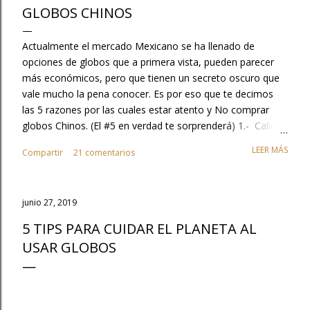
GLOBOS CHINOS
Actualmente el mercado Mexicano se ha llenado de
opciones de globos que a primera vista, pueden parecer
más económicos, pero que tienen un secreto oscuro que
vale mucho la pena conocer. Es por eso que te decimos
las 5 razones por las cuales estar atento y No comprar
globos Chinos. (El #5 en verdad te sorprenderá) 1.- Calidad
, No te quemes con tu clientela, tu trabajo con los globos
LEER MÁS
Compartir
21 comentarios
es excelente no dejes que se opaque con la mala calidad
de estos productos. Cuando compras globos chinos tu
trabajo parece que está mal y en realidad no eres tú, es la
junio 27, 2019
calidad de globo, además, tienes que considerar que no
duran inflados o no vuelan y que tu cliente obviamente te
5 TIPS PARA CUIDAR EL PLANETA AL
culpará y no regresara a tu tienda.. 2.- No generan valor al
USAR GLOBOS
mercado, los chinos lo único que hacen es copiar el
ingenio HECHO EN MEXICO, ¿Sabías que Guadalajara
México es la capital mundial del globo y esta industria
genera en México cerca de 80,000 empleos?. .. No