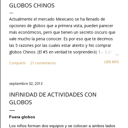
GLOBOS CHINOS
Actualmente el mercado Mexicano se ha llenado de
opciones de globos que a primera vista, pueden parecer
más económicos, pero que tienen un secreto oscuro que
vale mucho la pena conocer. Es por eso que te decimos
las 5 razones por las cuales estar atento y No comprar
globos Chinos. (El #5 en verdad te sorprenderá) 1.- Calidad
, No te quemes con tu clientela, tu trabajo con los globos
LEER MÁS
Compartir
21 comentarios
es excelente no dejes que se opaque con la mala calidad
de estos productos. Cuando compras globos chinos tu
trabajo parece que está mal y en realidad no eres tú, es la
septiembre 02, 2013
calidad de globo, además, tienes que considerar que no
duran inflados o no vuelan y que tu cliente obviamente te
INFINIDAD DE ACTIVIDADES CON
culpará y no regresara a tu tienda.. 2.- No generan valor al
GLOBOS
mercado, los chinos lo único que hacen es copiar el
ingenio HECHO EN MEXICO, ¿Sabías que Guadalajara
Fuera globos
México es la capital mundial del globo y esta industria
genera en México cerca de 80,000 empleos?. .. No
Los niños forman dos equipos y se colocan a ambos lados