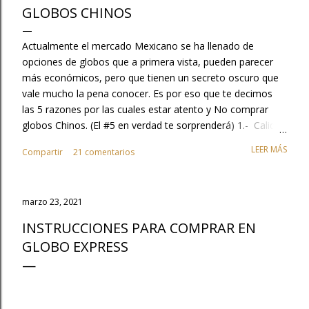
GLOBOS CHINOS
Actualmente el mercado Mexicano se ha llenado de
opciones de globos que a primera vista, pueden parecer
más económicos, pero que tienen un secreto oscuro que
vale mucho la pena conocer. Es por eso que te decimos
las 5 razones por las cuales estar atento y No comprar
globos Chinos. (El #5 en verdad te sorprenderá) 1.- Calidad
, No te quemes con tu clientela, tu trabajo con los globos
LEER MÁS
Compartir
21 comentarios
es excelente no dejes que se opaque con la mala calidad
de estos productos. Cuando compras globos chinos tu
trabajo parece que está mal y en realidad no eres tú, es la
marzo 23, 2021
calidad de globo, además, tienes que considerar que no
duran inflados o no vuelan y que tu cliente obviamente te
INSTRUCCIONES PARA COMPRAR EN
culpará y no regresara a tu tienda.. 2.- No generan valor al
GLOBO EXPRESS
mercado, los chinos lo único que hacen es copiar el
ingenio HECHO EN MEXICO, ¿Sabías que Guadalajara
México es la capital mundial del globo y esta industria
genera en México cerca de 80,000 empleos?. .. No